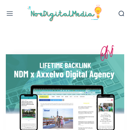
Web Design & Development
Jasa Backlink
Jasa Review Bisnis
Publikasi & Backlink Media Nasional
Jasa Press Release
Digital Marketing Services
Jasa Penulisan Artikel
VIEW OUR WORK