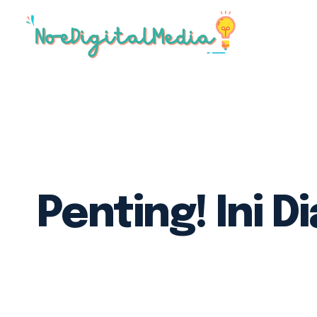
Jasa B
Jasa R
Publik
Nasion
Jasa P
Penting! Ini 