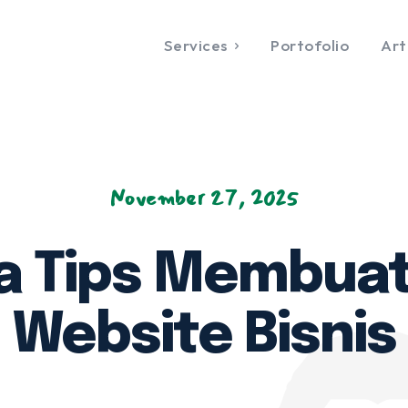
Services
Portofolio
Art
VIEW OUR WO
Web Design &
Digital
Development
Marketing
Services
Portofolio
Ar
Services
acklink
Jasa Penulisan Artikel
Blog Partner
About
eview Bisnis
November 27, 2025
asi & Backlink Media
al
ress Release
Dia Tips Membuat
Website Bisnis